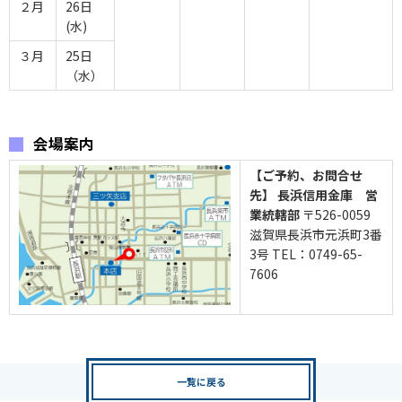
２月
26日
(水)
３月
25日
（水）
会場案内
【ご予約、お問合せ
先】 長浜信用金庫 営
業統轄部
〒526-0059
滋賀県長浜市元浜町3番
3号 TEL：0749-65-
7606
一覧に戻る