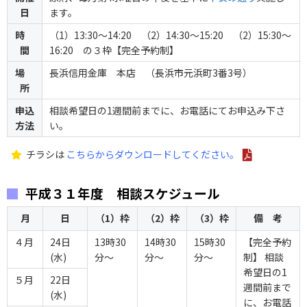
日
ます。
時
（1）13:30～14:20 （2）14:30～15:20 （2）15:30～
間
16:20 の３枠【完全予約制】
場
長浜信用金庫 本店 （長浜市元浜町3番3号）
所
申込
相談希望日の1週間前までに、お電話にてお申込み下さ
方法
い。
チラシは
こちらからダウンロードしてください。
平成３１年度 相談スケジュール
月
日
（1）枠
（2）枠
（3）枠
備 考
４月
24日
13時30
14時30
15時30
【完全予約
(水)
分～
分～
分～
制】 相談
希望日の1
５月
22日
週間前まで
(水)
に、お電話