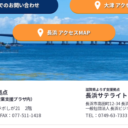
でのお問い合わせ
大津 アク
長浜 アクセスMAP
滋賀県よろず支援拠点
拠点
長浜サテライト
産業支援プラザ内）
長浜市高田町12-34 長
ラボしが21 2階
一般社団法人 長浜ビジ
AX：077-511-1418
TEL：
0749-63-7333