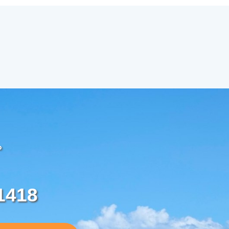
。
1418