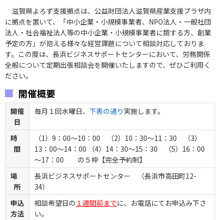
滋賀県よろず支援拠点は、公益財団法人滋賀県産業支援プラザ内
に拠点を置いて、「中小企業・小規模事業者、NPO法人・一般社団
法人・社会福祉法人等の中小企業・小規模事業者に類する方、創業
予定の方」が抱える様々な経営課題について相談対応しておりま
す。この度は、長浜ビジネスサポートセンターにおいて、労務関係
全般について定期出張相談会を開催いたしますので、ぜひご利用く
ださい。
開催概要
開催
毎月１回水曜日、
下表の通り
実施します。
日
時
（1）9：00～10：00 （2）10：30～11：30 （3）
間
13：00～14：00 （4）14：30～15：30 （5）16：00
～17：00 の５枠【完全予約制】
場
長浜ビジネスサポートセンター （長浜市高田町12-
所
34）
申込
相談希望日の
１週間前まで
に、お電話にてお申込み下さ
方法
い。