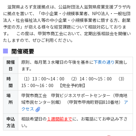
滋賀県よろず支援拠点は、公益財団法人滋賀県産業支援プラザ内
に拠点を置いて、「中小企業・小規模事業者、NPO法人・一般社団
法人・社会福祉法人等の中小企業・小規模事業者に類する方、創業
予定の方」が抱える様々な経営課題について相談対応しておりま
す。 この度は、甲賀市商工会において、定期出張相談会を開催い
たしますので、ぜひご利用ください。
開催概要
開催
原則、毎月第３水曜日の午後を基本に
下表の通り
実施し
日
ます。
時
（1）13：00～14：00 （2）14：00～15：00 （3）
間
15：00～16：00 【完全予約制】
場
甲賀市商工会 甲賀ビジネスサポートセンター（甲南地
所
域市民センター別館） （甲賀市甲南町野田810番地）
ア
クセス
申込
相談希望日の
１週間前まで
に、お電話にてお申込み下さ
方法
い。