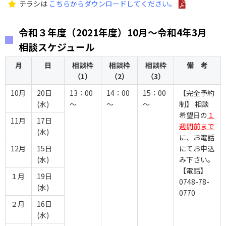
チラシは
こちらからダウンロードしてください。
令和３年度（2021年度）10月～令和4年3月
相談スケジュール
月
日
相談枠
相談枠
相談枠
備 考
（1）
（2）
（3）
10月
20日
13：00
14：00
15：00
【完全予約
(水)
～
～
～
制】 相談
希望日の
１
11月
17日
週間前まで
(水)
に、お電話
12月
15日
にてお申込
(水)
み下さい。
【電話】
１月
19日
0748-78-
(水)
0770
２月
16日
(水)