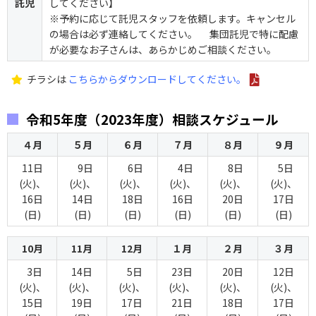
託児
してください】
※予約に応じて託児スタッフを依頼します。キャンセル
の場合は必ず連絡してください。 集団託児で特に配慮
が必要なお子さんは、あらかじめご相談ください。
チラシは
こちらからダウンロードしてください。
令和5年度（2023年度）相談スケジュール
４月
５月
６月
７月
８月
９月
11日
9日
6日
4日
8日
5日
(火)、
(火)、
(火)、
(火)、
(火)、
(火)、
16日
14日
18日
16日
20日
17日
(日)
(日)
(日)
(日)
(日)
(日)
10月
11月
12月
１月
２月
３月
3日
14日
5日
23日
20日
12日
(火)、
(火)、
(火)、
(火)、
(火)、
(火)、
15日
19日
17日
21日
18日
17日