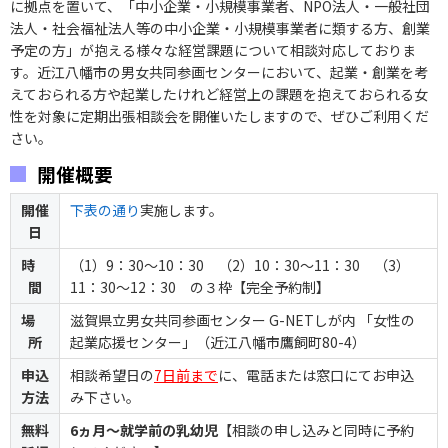
に拠点を置いて、「中小企業・小規模事業者、NPO法人・一般社団
法人・社会福祉法人等の中小企業・小規模事業者に類する方、創業
予定の方」が抱える様々な経営課題について相談対応しておりま
す。近江八幡市の男女共同参画センターにおいて、起業・創業を考
えておられる方や起業したけれど経営上の課題を抱えておられる女
性を対象に定期出張相談会を開催いたしますので、ぜひご利用くだ
さい。
開催概要
開催
下表の通り
実施します。
日
時
（1）9：30～10：30 （2）10：30～11：30 （3）
間
11：30～12：30 の３枠【完全予約制】
場
滋賀県立男女共同参画センター G-NETしが内 「女性の
所
起業応援センター」（近江八幡市鷹飼町80-4）
申込
相談希望日の
7日前まで
に、電話または窓口にてお申込
方法
み下さい。
無料
6ヵ月～就学前の乳幼児
【相談の申し込みと同時に予約