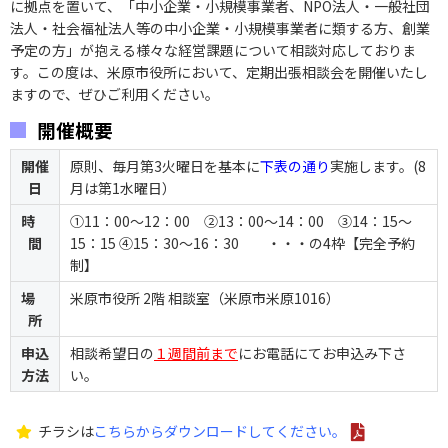
に拠点を置いて、「中小企業・小規模事業者、NPO法人・一般社団
法人・社会福祉法人等の中小企業・小規模事業者に類する方、創業
予定の方」が抱える様々な経営課題について相談対応しておりま
す。この度は、米原市役所において、定期出張相談会を開催いたし
ますので、ぜひご利用ください。
開催概要
開催
原則、毎月第3火曜日を基本に
下表の通り
実施します。(8
日
月は第1水曜日）
時
①11：00～12：00 ②13：00～14：00 ③14：15～
間
15：15 ④15：30～16：30 ・・・の4枠【完全予約
制】
場
米原市役所 2階 相談室（米原市米原1016）
所
申込
相談希望日の
１週間前まで
にお電話にてお申込み下さ
方法
い。
チラシは
こちらからダウンロードしてください。