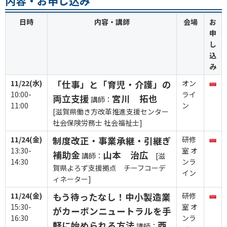
内容・お申し込み
日時
内容・講師
会場
お
申
し
込
み
11/22(水)
「仕事」と「育児・介護」の
オン
10:00-
ライ
両立支援
宮川 拓也
講師：
11:00
ン
[滋賀県働き方改革推進支援センター
社会保険労務士 社会福祉士]
11/24(金)
制度改正・事業承継・引継ぎ
研修
13:30-
室 オ
補助金
山本 治広
講師：
[滋
14:30
ンラ
賀県よろず支援拠点 チーフコーデ
イン
ィネーター]
11/24(金)
もう待ったなし！中小製造業
研修
15:30-
室 オ
がカーボンニュートラルを手
16:30
ンラ
軽に始められる方法
西
講師：