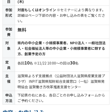
日
(木)
参加
対面もしくはオンライン
※セミナーにより異なります。
形式
詳細はページ下部の内容・お申し込みの表をご覧くださ
い。
参加
無料
費
対
県内の中小企業・小規模事業者、NPO法人・一般社団法
象
人・社会福祉法人等の中小企業・小規模事業者に類する
方、創業予定の方
定
10
30
各回
名 ※11/22 10:00～の回は
名
員
主
滋賀県よろず支援拠点（公益財団法人滋賀県産業支援プ
催
ラザ） INPIT滋賀県知財総合支援窓口（一社）滋賀県発
明協会 滋賀働き方改革推進支援センター
申込
下記表の右にある、各日ごとのお申し込みフォームから
方法
ご予約ください。