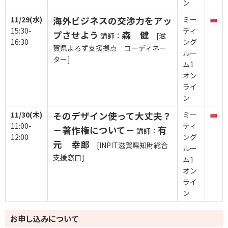
ン
11/29(水)
海外ビジネスの交渉力をアッ
ミー
15:30-
ティ
プさせよう
森 健
講師：
[滋
16:30
ング
賀県よろず支援拠点 コーディネー
ルー
ター]
ム1
オン
ライ
ン
11/30(木)
そのデザイン使って大丈夫？
ミー
11:00-
ティ
－著作権について－
有
講師：
12:00
ング
元 幸郎
[INPIT滋賀県知財総合
ルー
支援窓口]
ム1
オン
ライ
ン
お申し込みについて