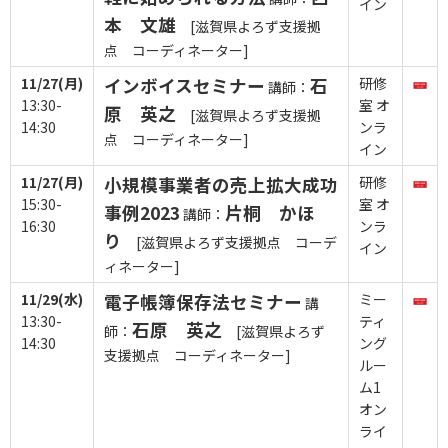
イン
本 文雄
[滋賀県よろず支援拠
点 コーディネーター]
11/27(月)
インボイスセミナー
石
研修
講師：
13:30-
室 オ
原 英之
[滋賀県よろず支援拠
14:30
ンラ
点 コーディネーター]
イン
11/27(月)
小規模事業者の売上拡大成功
研修
15:30-
室 オ
事例2023
片桐 かほ
講師：
16:30
ンラ
り
[滋賀県よろず支援拠点 コーデ
イン
ィネーター]
11/29(水)
電子帳簿保存法セミナー
ミー
講
13:30-
ティ
石原 英之
師：
[滋賀県よろず
14:30
ング
支援拠点 コーディネーター]
ルー
ム1
オン
ライ