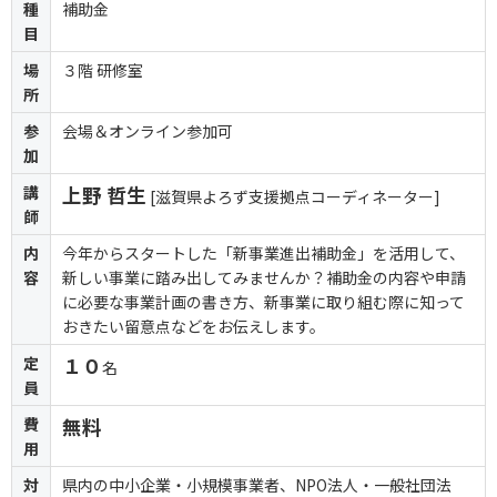
種
補助金
目
場
３階 研修室
所
参
会場＆オンライン参加可
加
講
上野 哲生
[滋賀県よろず支援拠点コーディネーター]
師
内
今年からスタートした「新事業進出補助金」を活用して、
容
新しい事業に踏み出してみませんか？補助金の内容や申請
に必要な事業計画の書き方、新事業に取り組む際に知って
おきたい留意点などをお伝えします。
定
１０
名
員
費
無料
用
対
県内の中小企業・小規模事業者、NPO法人・一般社団法