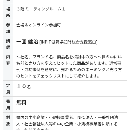
場
３階 ミーティングルーム１
所
参
会場＆オンライン参加可
加
講
一圓 健治
[INPIT滋賀県知財総合支援窓口]
師
内
～社名、ブランド名、商品名を検討中の方へ～世の中には
容
名前と売り方を変えてヒットした商品があります。通常事
例・成功事例を題材に、売れるためのネーミングと売り方
のヒントをチェックリストにして紹介します。
定
１０
名
員
費
無料
用
対
県内の中小企業・小規模事業者、NPO法人・一般社団法
象
人・社会福祉法人等の中小企業・小規模事業者に類する
方、創業予定の方