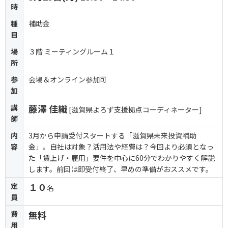
時
種
補助金
目
場
３階 ミーティングルーム１
所
参
会場＆オンライン参加可
加
講
藤澤 佳織
[滋賀県よろず支援拠点コーディネーター]
師
内
3月から申請受付スタートする「滋賀県未来投資補助
容
金」。自社は対象？活用法や経費は？今回より必須となっ
た「賃上げ・雇用」要件を中心に60分でわかりやすく解説
します。前回は即受付終了、早めの準備がおススメです。
定
１０
名
員
費
無料
用