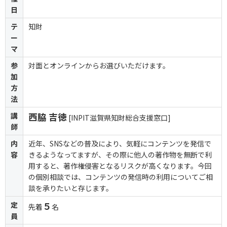
日
テ
知財
ー
マ
参
対面とオンラインからお選びいただけます。
加
方
法
講
西脇 吉徳
[INPIT滋賀県知財総合支援窓口]
師
内
近年、SNSなどの普及により、気軽にコンテンツを発信で
容
きるようなってますが、その際に他人の著作物を無断で利
用すると、著作権侵害となるリスクが高くなります。今回
の個別相談では、コンテンツの発信時の利用についてご相
談を承りたいと存じます。
定
５
先着
名
員