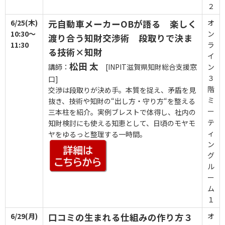
２
6/25(木)
元自動車メーカーOBが語る 楽しく
オ
10:30～
ン
渡り合う知財交渉術 段取りで決ま
11:30
ラ
る技術×知財
イ
松田 太
講師：
[INPIT滋賀県知財総合支援窓
ン
３
口]
階
交渉は段取りが決め手。本質を捉え、矛盾を見
ミ
抜き、技術や知財の“出し方・守り方“を整える
ー
三本柱を紹介。実例ブレストで体得し、社内の
テ
知財検討にも使える知恵として、日頃のモヤモ
ィ
ヤをゆるっと整理する一時間。
ン
グ
ル
ー
ム
１
6/29(月)
口コミの生まれる仕組みの作り方３
オ