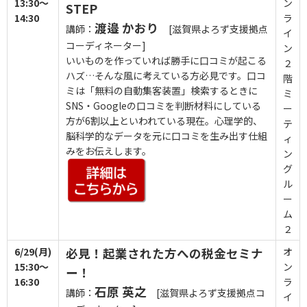
13:30～
ン
STEP
14:30
ラ
渡邉 かおり
講師：
[滋賀県よろず支援拠点
イ
コーディネーター]
ン
いいものを作っていれば勝手に口コミが起こる
２
ハズ…そんな風に考えている方必見です。口コ
階
ミは「無料の自動集客装置」検索するときに
ミ
SNS・Googleの口コミを判断材料にしている
ー
方が6割以上といわれている現在。心理学的、
テ
脳科学的なデータを元に口コミを生み出す仕組
ィ
みをお伝えします。
ン
グ
ル
ー
ム
２
6/29(月)
必見！起業された方への税金セミナ
オ
15:30～
ン
ー！
16:30
ラ
石原 英之
講師：
[滋賀県よろず支援拠点コ
イ