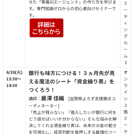
せた「専属AIエージェント」の作り方を学びま
ミ
す。専門知識ゼロからの初心者向けセミナーで
ー
す。
テ
ィ
ン
グ
ル
ー
ム
２
6/30(火)
銀行も味方につける！３ヵ月先が見
オ
13:30～
ン
える魔法のシート「資金繰り表」を
14:30
ラ
つくろう！
イ
藤澤 佳織
講師：
[滋賀県よろず支援拠点コ
ン
２
ーディネーター]
階
「売上が残らない」「借入したいが銀行に何を
ミ
どう話せばいいか分からない」そんな悩みを解
ー
決してくれる資金繰り表は、未来のお金の動き
テ
を可視化し、経営判断を後押しする最強のツー