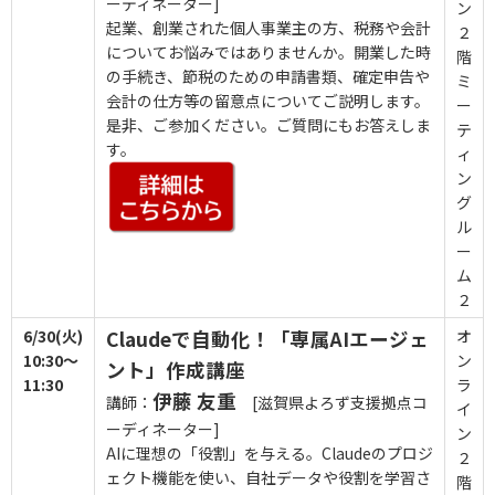
ーディネーター]
ン
起業、創業された個人事業主の方、税務や会計
２
についてお悩みではありませんか。開業した時
階
の手続き、節税のための申請書類、確定申告や
ミ
会計の仕方等の留意点についてご説明します。
ー
是非、ご参加ください。ご質問にもお答えしま
テ
す。
ィ
ン
グ
ル
ー
ム
２
6/30(火)
Claudeで自動化！「専属AIエージェ
オ
10:30～
ン
ント」作成講座
11:30
ラ
伊藤 友重
講師：
[滋賀県よろず支援拠点コ
イ
ーディネーター]
ン
AIに理想の「役割」を与える。Claudeのプロジ
２
ェクト機能を使い、自社データや役割を学習さ
階