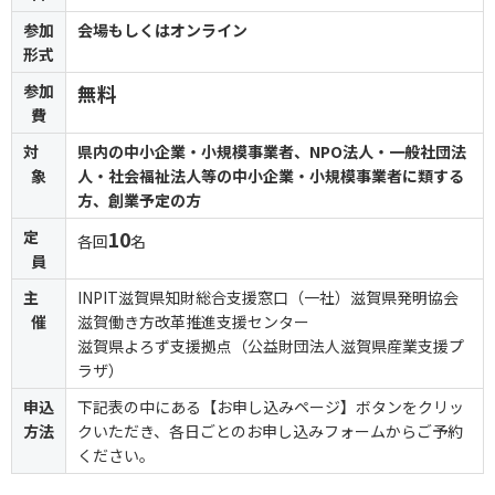
参加
会場もしくはオンライン
形式
参加
無料
費
対
県内の中小企業・小規模事業者、NPO法人・一般社団法
象
人・社会福祉法人等の中小企業・小規模事業者に類する
方、創業予定の方
定
10
各回
名
員
主
INPIT滋賀県知財総合支援窓口（一社）滋賀県発明協会
催
滋賀働き方改革推進支援センター
滋賀県よろず支援拠点（公益財団法人滋賀県産業支援プ
ラザ）
申込
下記表の中にある【お申し込みページ】ボタンをクリッ
方法
クいただき、各日ごとのお申し込みフォームからご予約
ください。