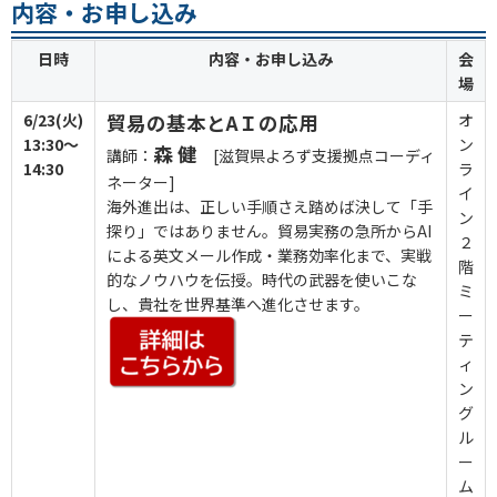
内容・お申し込み
日時
内容・お申し込み
会
場
6/23(火)
貿易の基本とAＩの応用
オ
13:30～
ン
森 健
講師：
[滋賀県よろず支援拠点コーディ
14:30
ラ
ネーター]
イ
海外進出は、正しい手順さえ踏めば決して「手
ン
探り」ではありません。貿易実務の急所からAI
２
による英文メール作成・業務効率化まで、実戦
階
的なノウハウを伝授。時代の武器を使いこな
ミ
し、貴社を世界基準へ進化させます。
ー
テ
ィ
ン
グ
ル
ー
ム