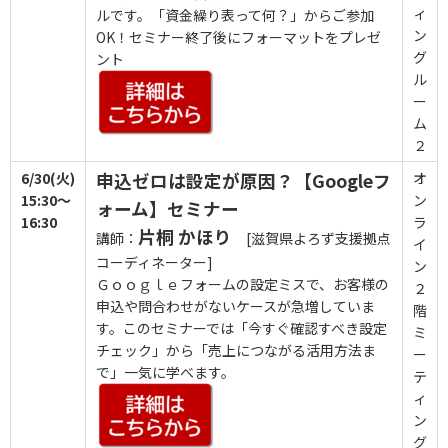
ィ
ルです。「資金繰り表って何？」からご参加
ン
OK！セミナー終了後にフォーマットをプレゼ
グ
ント
ル
ー
ム
２
6/30(火)
申込ゼロは設定が原因？【Googleフ
オ
15:30～
ン
ォーム】セミナー
16:30
ラ
片桐 かほり
講師：
[滋賀県よろず支援拠点
イ
コーディネーター]
ン
Ｇｏｏｇｌｅフォームの設定ミスで、お客様の
２
申込や問合わせがないケースが急増していま
階
す。このセミナーでは「今すぐ確認すべき設定
ミ
チェック」から「売上につながる活用方法ま
ー
で」一気に学べます。
テ
ィ
ン
グ