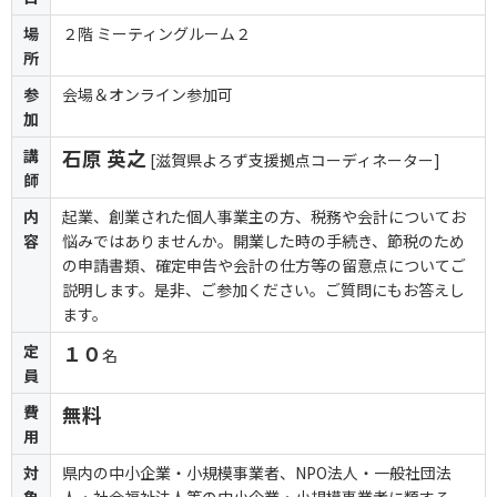
場
２階 ミーティングルーム２
所
参
会場＆オンライン参加可
加
講
石原 英之
[滋賀県よろず支援拠点コーディネーター]
師
内
起業、創業された個人事業主の方、税務や会計についてお
容
悩みではありませんか。開業した時の手続き、節税のため
の申請書類、確定申告や会計の仕方等の留意点についてご
説明します。是非、ご参加ください。ご質問にもお答えし
ます。
定
１０
名
員
費
無料
用
対
県内の中小企業・小規模事業者、NPO法人・一般社団法
象
人・社会福祉法人等の中小企業・小規模事業者に類する