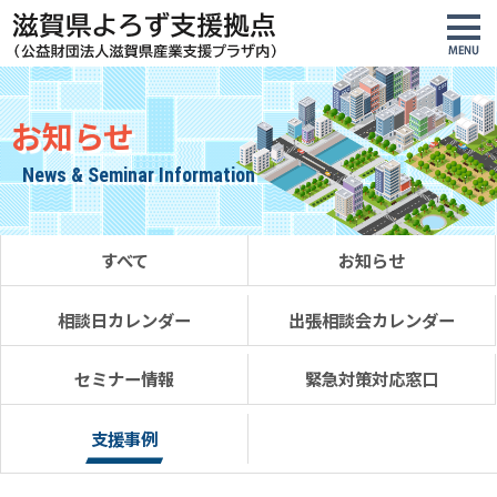
お知らせ
News & Seminar Information
すべて
お知らせ
相談日
カレンダー
出張相談会
カレンダー
セミナー
情報
緊急対策
対応窓口
支援事例