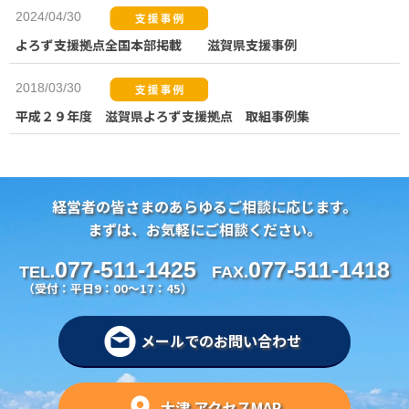
2024/04/30
よろず支援拠点全国本部掲載 滋賀県支援事例
2018/03/30
平成２９年度 滋賀県よろず支援拠点 取組事例集
経営者の皆さまのあらゆるご相談に応じます。
まずは、お気軽にご相談ください。
077-511-1425
077-511-1418
TEL.
FAX.
（受付：平日9：00～17：45）
メールでのお問い合わせ
大津 アクセスMAP