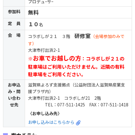
プロデュｰサｰ
参加料
無料
定 員
１０
名
会 場
研修室
コラボしが２１ ３階
（会場参加のみで
す）
大津市打出浜2-1
お車でお越しの方
※
：コラボしが２１の
駐車場はご利用いただけません。近隣の有料
駐車場をご利用ください。
お申込
滋賀県よろず支援拠点（公益財団法人滋賀県産業支
み・問
援プラザ内）
い合わ
大津市打出浜2-1 コラボしが21 2階
せ先
TEL：077-511-1425 FAX：077-511-1418
〈お申し込み先〉
お申し込みはこちらから