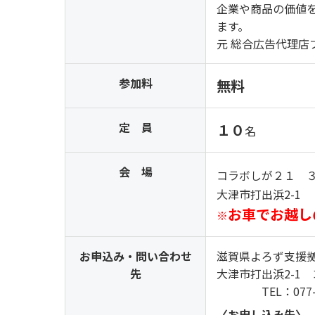
企業や商品の価値
ます。
元 総合広告代理店
参加料
無料
定 員
１０
名
会 場
コラボしが２１
大津市打出浜2-1
お車でお越し
※
お申込み・問い合わせ
滋賀県よろず支援
先
大津市打出浜2-1 
TEL：077-511-
〈お申し込み先〉