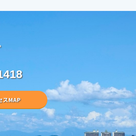
。
1418
セスMAP